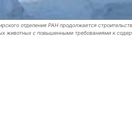
бирского отделения РАН продолжается строительст
ных животных с повышенными требованиями к соде
ского оборудования выиграл тендер на строительс
будет единственный в России, отвечающий совреме
мунодефицитных лабораторных животных, необходи
ологии, фармацевтики и медицины.
ский завод медицинского оборудования заканчивает
 кв. м., наружных сетей тепло- , водо - , электросна
онтаж комплекса чистых помещений, соответствующего
07 г.
дованы современными системами подготовки чистого 