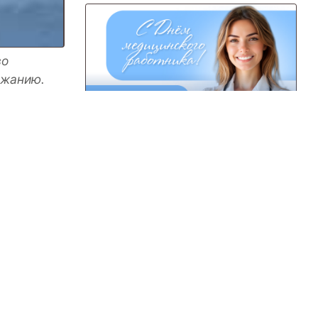
во
ржанию.
С Днем медицинского
тво и
работника
нным
мых для
бжения и
С Днём России!
воздуха,