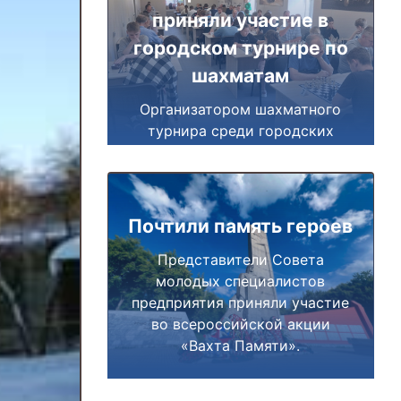
приняли участие в
городском турнире по
шахматам
Организатором шахматного
турнира среди городских
предприятий выступил Союз
«За развитие Миасса».
Почтили память героев
Представители Совета
молодых специалистов
предприятия приняли участие
во всероссийской акции
«Вахта Памяти».