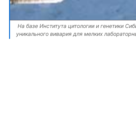
На базе Института цитологии и генетики Си
уникального вивария для мелких лаборатор
В апреле 2005 года Миасский завод медицин
оснащение этого объекта. По существу это 
правилам GLP, питомник для разведения им
проведения исследований в области биотехн
Выполняя функции Генерального подрядчика, Миас
строительство здания вивария общей площадью 5000
приступает к внутренним отделочным работам. М
современным требованиям GLP, начнется в конце 20
Помещения для содержания животных будут обору