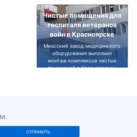
Чистые помещения для
госпиталя ветеранов
войн в Красноярске
Миасский завод медицинского
оборудования выполнил
монтаж комплексов чистых
помещений в Красноярском
краевом госпитале для
ветеранов войн.
И.