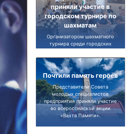
приняли участие в
городском турнире по
шахматам
Организатором шахматного
турнира среди городских
предприятий выступил Союз
«За развитие Миасса».
Почтили память героев
Представители Совета
молодых специалистов
предприятия приняли участие
во всероссийской акции
«Вахта Памяти».