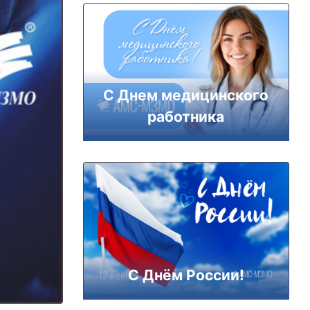
С Днем медицинского
работника
С Днём России!