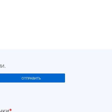
И.
нки
*