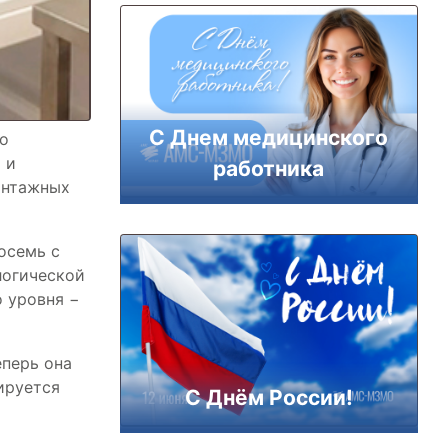
С Днем медицинского
го
и
и
работника
онтажных
осемь с
логической
 уровня −
еперь она
ируется
С Днём России!