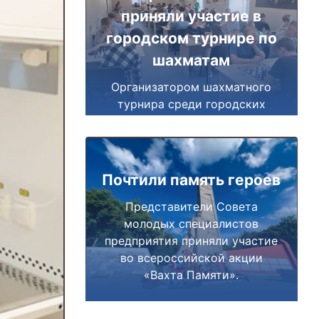
приняли участие в
городском турнире по
шахматам
Организатором шахматного
турнира среди городских
предприятий выступил Союз
«За развитие Миасса».
Почтили память героев
Представители Совета
молодых специалистов
предприятия приняли участие
во всероссийской акции
«Вахта Памяти».