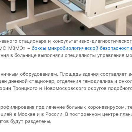
невного стационара и консультативно-диагностическо
«АМС-МЗМО» −
боксы микробиологической безопасност
ания в больнице выполняли специалисты управления м
ничным оборудованием. Площадь здания составляет в
ен дневной стационар, отделения гемодиализа и онко
ории Троицкого и Новомосковского округов подобного
.
профилирована под лечение больных коронавирусом, т
кцией в Москве и в России. В построенном центре план
тов будут разделены.