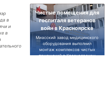
Чистые помещения для
мэр
госпиталя ветеранов
да в
ячи и
войн в Красноярске
же в
Миасский завод медицинского
з
оборудования выполнил
ательного
монтаж комплексов чистых
помещений в Красноярском
краевом госпитале для
ветеранов войн.