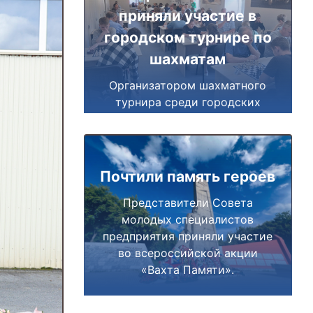
приняли участие в
городском турнире по
шахматам
Организатором шахматного
турнира среди городских
предприятий выступил Союз
«За развитие Миасса».
Почтили память героев
Представители Совета
молодых специалистов
предприятия приняли участие
во всероссийской акции
«Вахта Памяти».