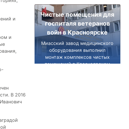
ториях,
Чистые помещения для
ений и
госпиталя ветеранов
войн в Красноярске
ром и
Миасский завод медицинского
ые
оборудования выполнил
ования,
монтаж комплексов чистых
помещений в Красноярском
о-
краевом госпитале для
ветеранов войн.
ечен
ти. В 2016
 Иванович
наградой
кой