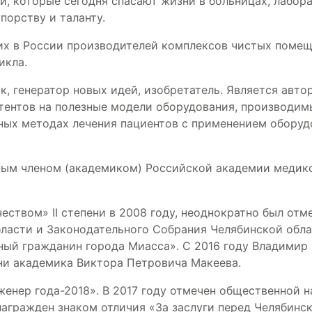
, которые сегодня спасают жизни в больницах, лабора
упорству и таланту.
х в России производителей комплексов чистых помещ
цикла.
 генератор новых идей, изобретатель. Является авто
атентов на полезные модели оборудования, производим
ных методах лечения пациентов с применением оборуд
ным членом (академиком) Российской академии медик
ством» II степени в 2008 году, неоднократно был отм
ласти и Законодательного Собрания Челябинской облас
ный гражданин города Миасса». С 2016 году Владимир
ни академика Виктора Петровича Макеева.
енер года-2018». В 2017 году отмечен общественной 
награжден знаком отличия «За заслуги перед Челябинс