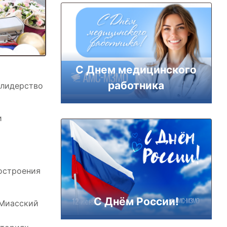
С Днем медицинского
работника
 лидерство
и
остроения
С Днём России!
«Миасский