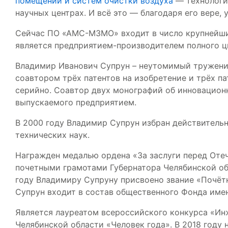
помещений и систем очистки воздуха
— технологий
научных центрах. И всё это — благодаря его вере, 
Сейчас ПО «АМС-МЗМО» входит в число крупнейши
является предприятием-производителем полного 
Владимир Иванович Супрун – неутомимый труженик,
соавтором трёх патентов на изобретение и трёх п
серийно. Соавтор двух монографий об инновацион
выпускаемого предприятием.
В 2000 году Владимир Супрун избран действитель
технических наук.
Награжден медалью ордена «За заслуги перед Отече
почетными грамотами Губернатора Челябинской об
году Владимиру Супруну присвоено звание «Почёт
Супрун входит в состав общественного Фонда име
Является лауреатом всероссийского конкурса «Инж
Челябинской области «Человек года». В 2018 году 